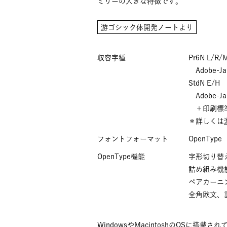
ミリーの大きな特徴です。
游ゴシック体開発ノートより
収容字種
Pr6N L/R/
Adobe-Ja
StdN E/H
Adobe-
＋印刷標準
＊詳しくは
フォントフォーマット
OpenType
OpenType機能
字形切り替
詰め組み機
ペアカーニ
全角欧文、
WindowsやMacintoshのOSに