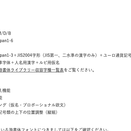
M/D/B
pan1-6
Japan1-3＋JIS2004字形（JIS第一、二水準の漢字のみ）＋ユーロ通貨記
字体＋人名用漢字＋ルビ用仮名
游書体ライブラリー収容字種一覧表
をご覧ください。
え機能
能
ング（仮名・プロポーショナル欧文）
記号類の上下の位置調整（縦組）
搭載されている游書体フォントにつきましては以下をご確認ください。