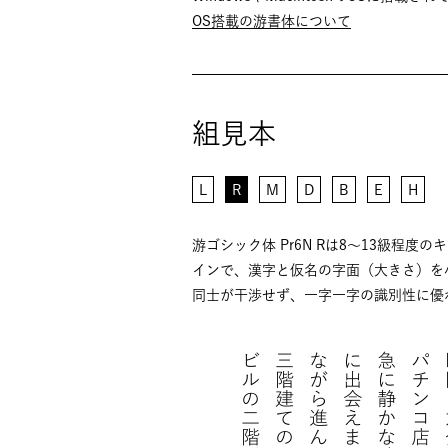
OS搭載の游書体について
組見本
L
R
M
D
B
E
H
游ゴシック体 Pr6N Rは8〜13級
インで、漢字と仮名の字面（大きさ）を
同士が干渉せず、一字一字の識別性に優