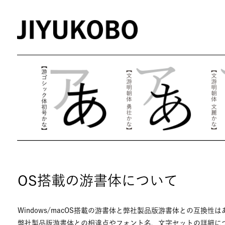
OS搭載の游書体について
Windows/macOS搭載の游書体と弊社製品版游書体との互換性
弊社製品版游書体との相違点やフォント名、文字セットの詳細に